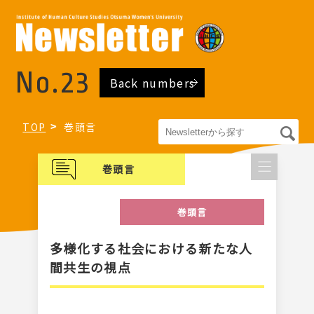
No.23
Back numbers
TOP
巻頭言
巻頭言
巻頭言
多様化する社会における新たな人
間共生の視点