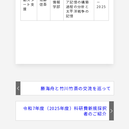
情報
ア記憶の構築
－
ート支
信吾
学部
過程の分析と
2025
援
太平洋戦争の
記憶
勝海舟と竹川竹斎の交流を巡って
令和7年度（2025年度）科研費新規採択
者のご紹介