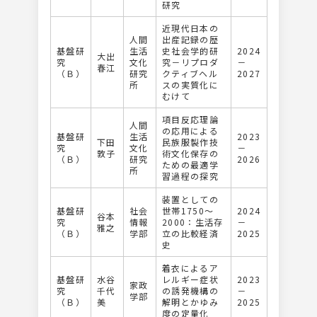
研究
近現代日本の
人間
出産記録の歴
基盤研
生活
史社会学的研
2024
大出
究
文化
究－リプロダ
－
春江
（Ｂ）
研究
クティブヘル
2027
所
スの実質化に
むけて
項⽬反応理論
人間
の応⽤による
基盤研
生活
2023
下田
⺠族服製作技
究
文化
－
敦子
術⽂化保存の
（Ｂ）
研究
2026
ための最適学
所
習過程の探究
装置としての
基盤研
社会
世帯1750～
2024
谷本
究
情報
2000：生活存
－
雅之
（Ｂ）
学部
立の比較経済
2025
史
着⾐によるア
基盤研
水谷
レルギー症状
2023
家政
究
千代
の誘発機構の
－
学部
（Ｂ）
美
解明とかゆみ
2025
度の定量化