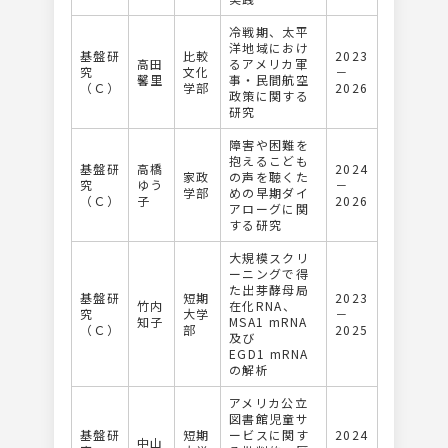
冷戦期、太平
洋地域におけ
基盤研
比較
2023
高田
るアメリカ軍
究
文化
－
馨里
事・⺠間航空
（Ｃ）
学部
2026
政策に関する
研究
障害や困難を
抱えるこども
基盤研
高橋
2024
家政
の声を聴くた
究
ゆう
－
学部
めの早期ダイ
（Ｃ）
子
2026
アローグに関
する研究
⼤規模スクリ
ーニングで得
た出芽酵⺟局
基盤研
短期
2023
竹内
在化RNA、
究
大学
－
知子
MSA1 mRNA
（Ｃ）
部
2025
及び
EGD1 mRNA
の解析
アメリカ公立
図書館児童サ
基盤研
短期
ービスに関す
2024
中山