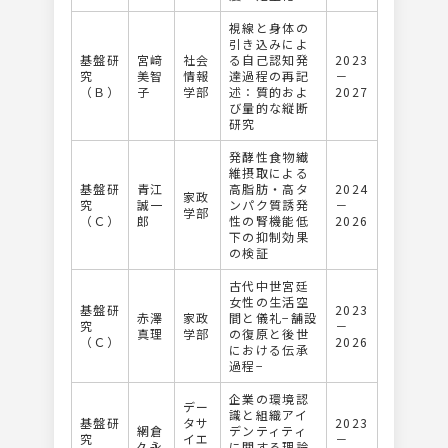
視線と⾝体の
引き込みによ
基盤研
宮﨑
社会
る⾃⼰認知発
2023
究
美智
情報
達過程の再記
－
（Ｂ）
子
学部
述：質的およ
2027
び量的な縦断
研究
発酵性食物繊
維摂取による
基盤研
青江
高脂肪・高タ
2024
家政
究
誠一
ンパク質誘発
－
学部
（Ｃ）
郎
性の腎機能低
2026
下の抑制効果
の検証
古代中世宮廷
⼥性の⽣活空
基盤研
2023
赤澤
家政
間と儀礼−舗設
究
－
真理
学部
の復原と後世
（Ｃ）
2026
における伝承
過程−
企業の環境認
デー
識と組織アイ
基盤研
タサ
2023
網倉
デンティティ
究
イエ
－
久永
に関する理論