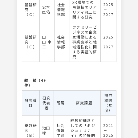
xR環境での
基盤研
社会
2025
安本
弓競技のリア
究
情報
－
匡佑
リティ向上に
（Ｃ）
学部
2027
関する研究
ファミリービ
ジネスの企業
基盤研
山
社会
家活動による
2025
究
田 幸
情報
事業変革と地
－
（Ｃ）
三
学部
域活性化に関
2027
する実証的研
究
継 続（49
件）
研究
研究
研究種
期間
代表
所属
研究課題
目
（年
者
度）
経験的概念と
基盤研
社会
しての「ポジ
2021
池田
究
情報
ショナリテ
－
緑
（Ｂ）
学部
ィ」の発展的
2025