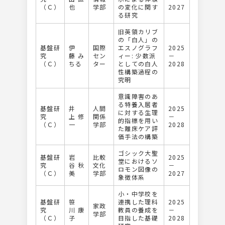
（Ｃ）
也
学部
の変化に関す
2027
る研究
旧英領カリブ
の「白人」の
基盤研
伊
国際
エスノグラフ
2025
究
藤 み
セン
ィー: 少数派
－
（Ｃ）
ちる
ター
としての白人
2028
性構築過程の
究明
意識障害のあ
る特養入居者
基盤研
井
人間
2025
に対する生理
究
上 修
関係
－
的指標を用い
（Ｃ）
一
学部
2028
た離床ケア評
価手法の構築
ゴシック大聖
基盤研
岩
比較
2025
堂におけるソ
究
谷 秋
文化
－
ロモン図像の
（Ｃ）
美
学部
2027
象徴体系
小・中学校を
基盤研
笹
連携した理科
2025
家政
究
川 康
教員の養成を
－
学部
（Ｃ）
子
目指した基礎
2028