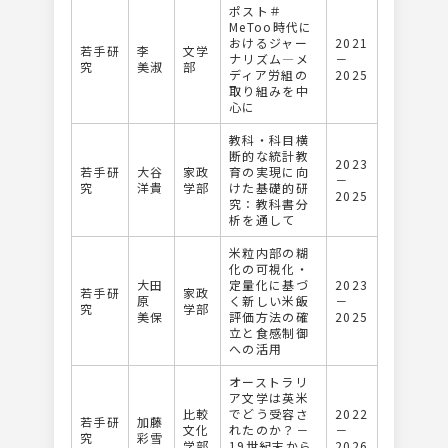
ポスト＃
MeToo時代に
おけるジャー
2021
若手研
李
文学
ナリズム―メ
－
究
美淑
部
ディア労組の
2025
取り組みを中
心に
教科・科⽬横
断的な統計教
2023
若手研
大谷
家政
育の実現に向
－
究
洋貴
学部
けた基礎的研
2025
究：教科書分
析を通して
⽶粒内部の糊
化の可視化・
大田
定量化に基づ
2023
若手研
家政
原
く新しい⽶飯
－
究
学部
美保
評価⽅法の確
2025
⽴と⾷感制御
への活⽤
オーストラリ
ア文学は英米
比較
でどう受容さ
2022
若手研
加藤
文化
れたのか？－
－
究
彩雪
学部
19世紀末から
2026