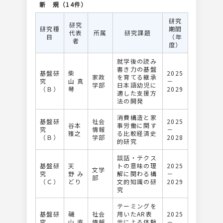
新 規（14件）
研究
研究
研究種
期間
代表
所属
研究課題
目
（年
者
度）
就学後の読み
書き力の基盤
基盤研
柴
2025
家政
を育てる継承
究
山 真
－
学部
日本語幼児に
（Ｂ）
琴
2029
適した支援方
法の開発
消費構造と家
基盤研
社会
2025
谷本
事労働に関す
究
情報
－
雅之
る比較経済史
（Ｂ）
学部
2028
的研究
談話・テクス
基盤研
天
トの意味の理
2025
文学
究
野 み
解に関わる構
－
部
（Ｃ）
どり
文的知識の研
2029
究
テーミングを
基盤研
磯
社会
用いたAR表
2025
究
山 直
情報
示による体験
－