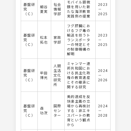
モバイル顕微
基盤研
社会
2023
細谷
鏡を⽤いた新
究
情報
－
夏実
たな海洋教育
（Ｃ）
学部
2025
実践例の提案
フグ肝臓にお
けるフグ毒の
基盤研
輸送を担うト
2023
松本
家政
究
ランスポータ
－
拓也
学部
（Ｃ）
ーの特定とそ
2025
の制御機構の
解明
ミャンマー連
人間
邦共和国にお
基盤研
生活
2024
牟田
ける民主化政
究
文化
－
博光
権の教育遺産
（Ｃ）
研究
2026
とその継承に
所
関する研究
美的達成を反
快楽主義の立
基盤研
国際
場から再検討
2024
森
究
セン
する：非エキ
－
功次
（Ｃ）
ター
スパートの教
2028
育という観点
から