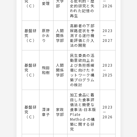
究
大学
る批判的・歴
－
愛理
（Ｃ）
部
史的研究と失
2026
われた記憶の
再生
⾼齢者の下部
基盤研
原野
人間
尿路症状を予
2023
究
かお
関係
測する遂⾏機
－
（Ｃ）
り
学部
能評価と介⼊
2027
法の開発
⺠⽣委員の活
動意欲向上お
基盤研
人間
よび負担感緩
2023
飛田
究
関係
衝に向けたネ
－
和樹
（Ｃ）
学部
ットワーク構
2025
築プログラム
の検討
加工食品に着
目した食事評
価法と簡便な
基盤研
2023
深津
家政
食事法-日本版
究
－
章子
学部
Plate
（Ｃ）
2026
Method-の構
築に関する研
究