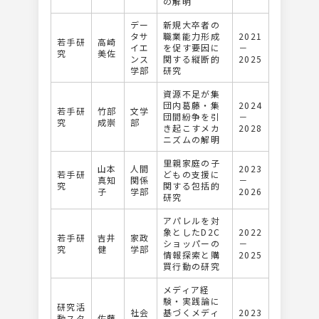
の解明
デー
新規大卒者の
タサ
職業能力形成
2021
若手研
高崎
イエ
を促す要因に
－
究
美佐
ンス
関する縦断的
2025
学部
研究
資源不足が集
団内葛藤・集
2024
若手研
竹部
文学
団間紛争を引
－
究
成崇
部
き起こすメカ
2028
ニズムの解明
⾥親家庭の⼦
山本
人間
2023
若手研
どもの⽀援に
真知
関係
－
究
関する包括的
子
学部
2026
研究
アパレルを対
象としたD2C
2022
若手研
吉井
家政
ショッパーの
－
究
健
学部
情報探索と購
2025
買行動の研究
メディア経
験・実践論に
研究活
社会
基づくメディ
2023
動スタ
佐藤