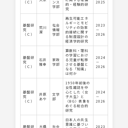
（Ｃ）
ンス
2025
的・経験的研
学部
究
再⽣可能エネ
ルギーとモビ
基盤研
社会
2023
荒川
リティの効率
究
情報
－
潔
的接続に関す
（Ｃ）
学部
2026
る制度設計の
経済学的研究
算数科・理科
の学習におけ
基盤研
2024
石井
家政
る児童が転移
究
－
雅幸
学部
させる基盤と
（Ｃ）
2026
なる「知識」
は何か
1950年前後の
女性雑誌を中
基盤研
心とした〈女
2024
井原
文学
究
子大生〉と
－
あや
部
（Ｃ）
〈BG〉表象を
2026
めぐる総合的
研究
⽇本⼈の共⽣
意識に基づい
基盤研
大橋
社会
2023