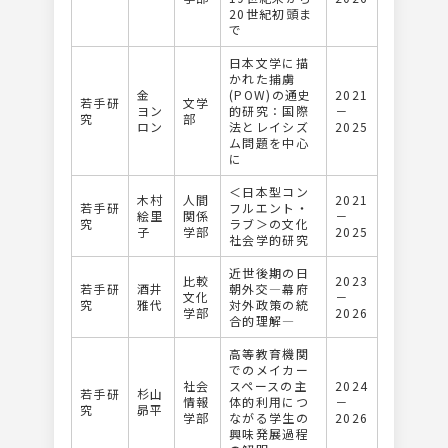
20世紀初頭ま
で
日本文学に描
かれた捕虜
金
(POW)の通史
2021
若手研
文学
ヨン
的研究：国際
－
究
部
ロン
法とレイシズ
2025
ム問題を中心
に
＜日本型コン
木村
人間
2021
若手研
フルエント・
絵里
関係
－
究
ラブ＞の文化
子
学部
2025
社会学的研究
近世後期の⽇
比較
2023
若手研
酒井
朝外交―幕府
文化
－
究
雅代
対外政策の統
学部
2026
合的理解―
高等教育機関
でのメイカー
社会
スペースの主
2024
若手研
杉山
情報
体的利用につ
－
究
昴平
学部
ながる学生の
2026
興味発展過程