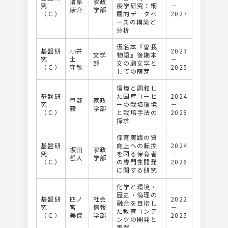
清原
家政
究
疫学研究：網
－
康介
学部
（Ｃ）
羅的データベ
2027
ースの構築と
分析
仮名本『曽我
基盤研
小井
2023
文学
物語』後期本
究
土
－
部
⽂の劇⽂学と
（Ｃ）
守敏
2025
しての萌芽
環境と調和し
基盤研
た国産コーヒ
2024
甲野
家政
究
ーの栽培環境
－
毅
学部
（Ｃ）
と栽培手法の
2028
探求
保育実践の質
基盤研
向上への転換
2024
坂田
家政
究
を図る保育者
－
哲人
学部
（Ｃ）
の専門性開発
2026
に関する研究
化学と環境・
歴史・倫理の
基盤研
四ノ
社会
2022
融合を目指し
究
宮
情報
－
た教育コンテ
（Ｃ）
美保
学部
2025
ンツの開発と
実践