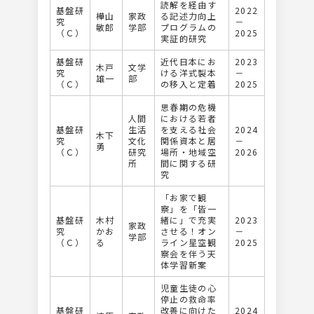
読解を経由す
基盤研
2022
樺山
家政
る記述力向上
究
－
敏郎
学部
プログラムの
（Ｃ）
2025
実証的研究
基盤研
近代⽇本にお
2023
木戸
文学
究
ける洋式製本
－
雄一
部
（Ｃ）
の移⼊と定着
2025
思春期の危機
人間
における若者
基盤研
生活
を支える社会
2024
木下
究
文化
関係資本と居
－
勇
（Ｃ）
研究
場所・地域空
2026
所
間に関する研
究
「お家で観
察」を「皆⼀
基盤研
木村
緒に」で充実
2023
家政
究
かお
させる！オン
－
学部
（Ｃ）
る
ライン星空観
2025
察会を伴う天
体学習新案
児童生徒の心
停止の救命率
基盤研
改善に向けた
2024