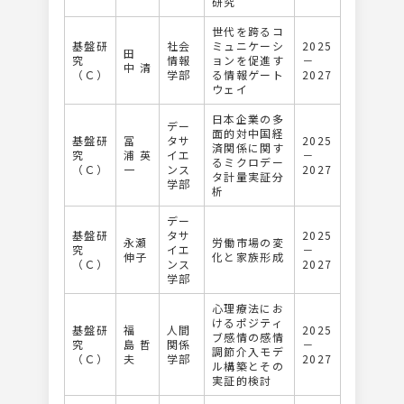
研究
世代を跨るコ
基盤研
社会
ミュニケーシ
2025
田
究
情報
ョンを促進す
－
中 清
（Ｃ）
学部
る情報ゲート
2027
ウェイ
日本企業の多
デー
面的対中国経
基盤研
冨
タサ
2025
済関係に関す
究
浦 英
イエ
－
るミクロデー
（Ｃ）
一
ンス
2027
タ計量実証分
学部
析
デー
基盤研
タサ
2025
永瀬
労働市場の変
究
イエ
－
伸子
化と家族形成
（Ｃ）
ンス
2027
学部
心理療法にお
けるポジティ
基盤研
福
人間
2025
ブ感情の感情
究
島 哲
関係
－
調節介入モデ
（Ｃ）
夫
学部
2027
ル構築とその
実証的検討