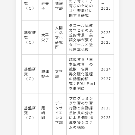
た⼦育て・⼦
究
寿美
情報
－
育ちのための
（Ｃ）
子
学部
2025
共⽣型集住に
関する研究
タゴール仏教
人間
⽂学とその思
基盤研
生活
2023
大平
想的背景―英
究
文化
－
栄子
語⽂学が繋ぐ
（Ｃ）
研究
2025
タゴールと近
所
代⽇本仏教
越境する「日
本型教育」の
基盤研
拡散・借用・
2024
興津
文学
究
再文脈化過程
－
妙子
部
（Ｃ）
の動態的研
2027
究：EDU-Port
を事例に
プログラミン
デー
グ学習の学習
基盤研
尾
タサ
行動と自動採
2023
究
崎
イエ
点結果の分析
－
（Ｃ）
剛
ンス
による個別指
2025
学部
導支援システ
ムの構築