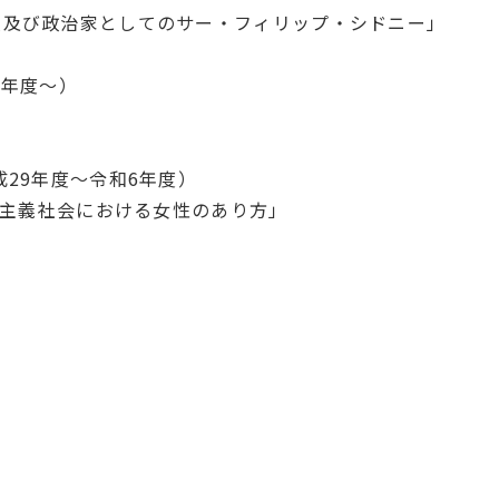
人及び政治家としてのサー・フィリップ・シドニー」
3年度～）
」
成29年度～令和6年度）
資本主義社会における女性のあり方」