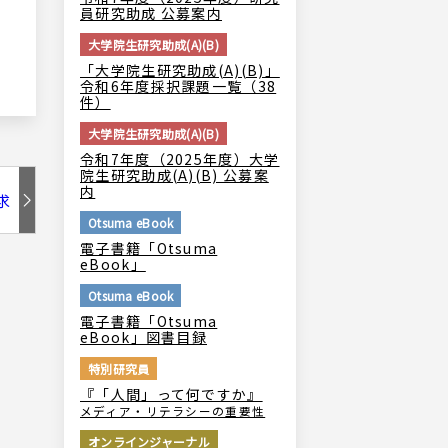
員研究助成 公募案内
大学院生研究助成(A)(B)
「大学院生研究助成(A)(B)」
令和6年度採択課題一覧（38
件）
大学院生研究助成(A)(B)
令和7年度（2025年度）大学
院生研究助成(A)(B) 公募案
内
求
Otsuma eBook
電子書籍「Otsuma
eBook」
Otsuma eBook
電子書籍「Otsuma
eBook」図書目録
特別研究員
『「人間」って何ですか』
メディア・リテラシーの重要性
オンラインジャーナル