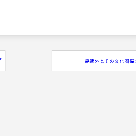
共
森鷗外とその文化圏探