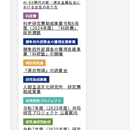
AIｰDX時代の新・資本主義社会に
おける女性のあり方
科研費
科学研究費助成事業令和6年
度（2024年度）「科研費」
採択課題
競争的外部資金の獲得支援事業
競争的外部資金の獲得支援事
業「科研塾」の開催
特別研究員
『源氏物語』の読書会
研究助成事業
人間生活文化研究所 研究費
助成事業
共同研究プロジェクト
令和7年度（2025年度）共同
研究プロジェクト 公募案内
研究員研究助成
令和7年度（2025年度）研究