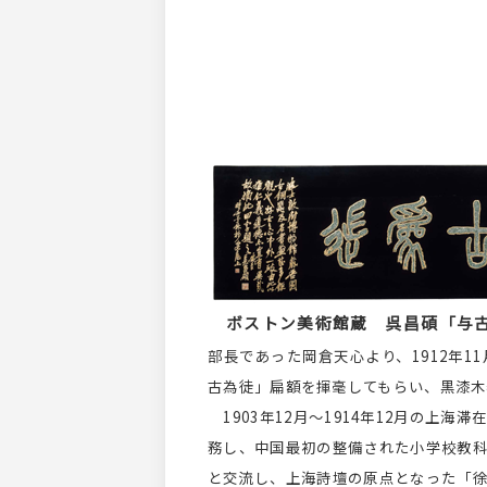
ボストン美術館蔵 呉昌碩「与
部長であった岡倉天心より、1912年
古為徒」扁額を揮毫してもらい、黒漆木
1903年12月〜1914年12月の上
務し、中国最初の整備された小学校教
と交流し、上海詩壇の原点となった「