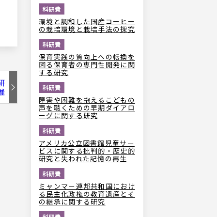
科研費
環境と調和した国産コーヒー
の栽培環境と栽培手法の探究
科研費
保育実践の質向上への転換を
図る保育者の専門性開発に関
する研究
研
科研費
催
障害や困難を抱えるこどもの
声を聴くための早期ダイアロ
ーグに関する研究
科研費
アメリカ公立図書館児童サー
ビスに関する批判的・歴史的
研究と失われた記憶の再生
科研費
ミャンマー連邦共和国におけ
る民主化政権の教育遺産とそ
の継承に関する研究
科研費