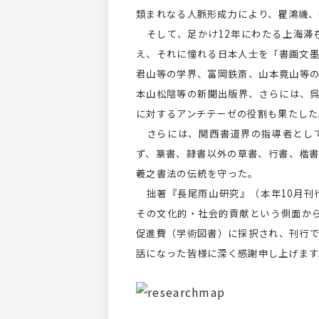
類まれなる人脈形成力により、瞿鴻禨
そして、足かけ12年にわたる上海滞
え、それに憧れる日本人士を「書画文
君山等の学界、富岡鉄斎、山本竟山等
本山松陰等の新聞出版界、さらには、
に対するアンチテーゼの役割も果たした
さらには、関西書道界の指導者として
ず、篆書、隷書以外の草書、行書、楷
羲之書法の伝統を守った。
拙著『長尾雨山研究』（本年10月刊
その文化的・社会的貢献という側面から
促進費（学術図書）に採択され、刊行
話になった皆様に深く感謝申し上げます