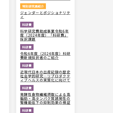
特別研究員紹介
ジェンダーとポジショナリテ
ィ
科研費
科学研究費助成事業令和6年
度（2024年度）「科研費」
採択課題
科研費
令和6年度（2024年度）科研
費新規採択者のご紹介
科研費
近現代日本の出産記録の歴史
社会学的研究―リプロダクテ
ィブヘルスの実質化に向けて
科研費
発酵性食物繊維摂取による高
脂肪・高タンパク質誘発性の
腎機能低下の抑制効果の検証
科研費