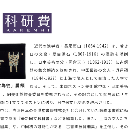
近代の漢学者・長尾雨山（1864-1942）は、若き
日の文豪・夏目漱石（1867-1916）の漢詩を添削
し、日本美術の父・岡倉天心（1862-1913）に古銅
器の銘文解読を依頼され、中国最後の文人・呉昌碩
（1844-1927）と上海で隣人として交流した人物で
古為徒」扁額
ある。そして、米国ボストン美術館中国・日本美術
11月、同美術館鑑査委員を委嘱されると、その記念として呉昌碩に「与
額に仕立ててボストンに送り、日中米文化交流を現出させた。
海滞在中は、当時日本の金港堂書籍株式会社と合弁していた商務印書館に勤
科書である『最新国文教科書』などを編纂した。また、上海の文人たち
徐園集」や、中国初の可能性がある「古書画展覧雅集」を主催し、その