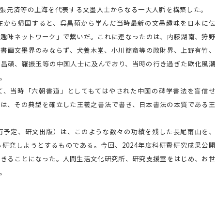
、張元済等の上海を代表する文墨人士からなる一大人脈を構築した。
在から帰国すると、呉昌碩から学んだ当時最新の文墨趣味を日本に伝
墨趣味ネットワーク」で繋いだ。これに連なったのは、内藤湖南、狩野
の書画文墨界のみならず、犬養木堂、小川簡斎等の政財界、上野有竹、
呉昌碩、羅振玉等の中国人士に及んでおり、当時の行き過ぎた欧化風潮
。
、当時「六朝書道」としてもてはやされた中国の碑学書法を盲信せ
書は、その典型を確立した王羲之書法で書き、日本書法の本質である王
行予定、研文出版）は、このような数々の功績を残した長尾雨山を、
研究しようとするものである。今回、2024年度科研費研究成果公開
できることになった。人間生活文化研究所、研究支援室をはじめ、お世
。