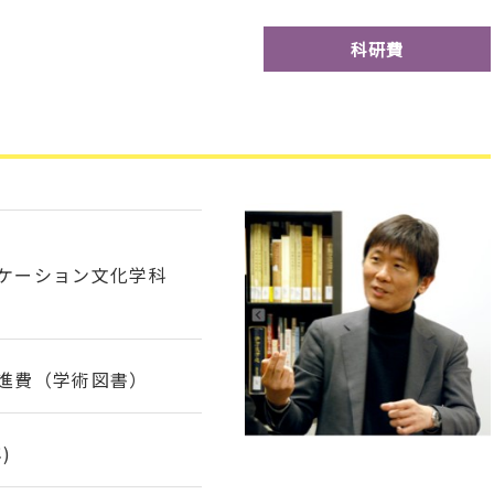
科研費
ニケーション文化学科
進費（学術図書）
)