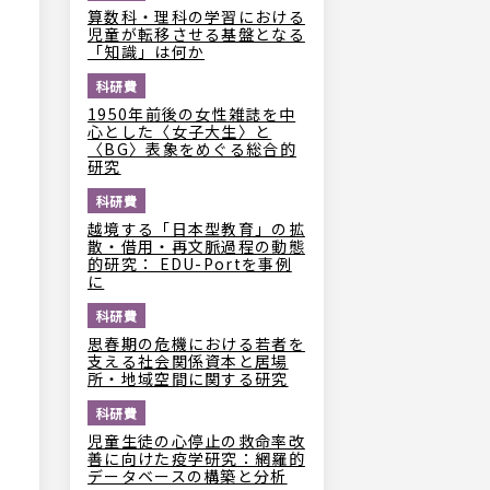
算数科・理科の学習における
児童が転移させる基盤となる
「知識」は何か
科研費
1950年前後の女性雑誌を中
心とした〈女子大生〉と
〈BG〉表象をめぐる総合的
研究
科研費
越境する「日本型教育」の拡
散・借用・再文脈過程の動態
的研究： EDU-Portを事例
に
科研費
思春期の危機における若者を
支える社会関係資本と居場
所・地域空間に関する研究
科研費
児童生徒の心停止の救命率改
善に向けた疫学研究：網羅的
データベースの構築と分析