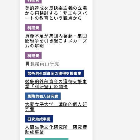
美的達成を反快楽主義の立場
から再検討する：非エキスパ
ートの教育という観点から
科研費
資源不足が集団内葛藤・集団
間紛争を引き起こすメカニズ
ムの解明
科研費
長尾雨山研究
競争的外部資金の獲得支援事業
競争的外部資金の獲得支援事
業「科研塾」の開催
戦略的個人研究費
大妻女子大学 戦略的個人研
究費
研究助成事業
人間生活文化研究所 研究費
助成事業