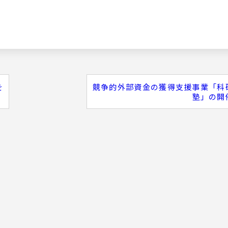
を
競争的外部資金の獲得支援事業「科
塾」の開