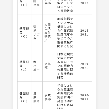
究
田
学部
型アートプ
2022
（Ｃ）
卓也
ロジェクト
と芸術教育
地域包括ケ
アシステム
人間
菊
構築におけ
基盤研
生活
池
る介護保険
2018-
究
文化
いづ
制度改革の
2021
（Ｃ）
研究
み
もとでの介
所
護者支援に
関する研究
日本近現代
文学におけ
基盤研
木
るメロドラ
文学
2019-
究
戸
マ的想像力
部
2021
（C）
雄一
の展開に関
する多角的
研究
学校におけ
る児童生徒
基盤研
清
の突然死の
家政
2020-
究
原
実態解明と
学部
2023
（Ｃ）
康介
発生予防に
向けた疫学
研究