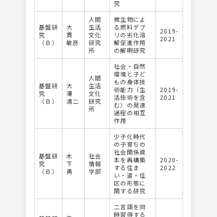
究
人間
微生物によ
基盤研
大
生活
る燃料デブ
2019-
究
貫
文化
リの劣化溶
2021
（Ｂ）
敏彦
研究
解促進作用
所
の解明研究
社会・自然
環境と子ど
人間
もの身体技
基盤研
大
生活
術能力（生
2019-
究
澤
文化
活技術を含
2021
（Ｂ）
清二
研究
む）の発達
所
過程の相互
作用
少子化時代
の子育ちの
社会関係資
基盤研
木
社会
本を再構築
2020-
究
下
情報
する住ま
2022
（Ｂ）
勇
学部
い・道・住
区の形態に
関する研究
二言語を同
時習得する