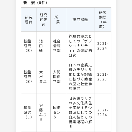
新 規（8件）
研究
研究
研究
所
期間
代表
研究課題
種目
属
（年
者
度）
経験的概念と
基盤
池
社会
しての「ポジ
2021-
研究
田
情報
ショナリテ
2024
（B）
緑
学部
ィ」の発展的
研究
日本の産婆史
料のデジタル
基盤
大
人間
化と出産記録
2021-
研究
出
関係
に基づく助産
2023
（B）
春江
学部
の歴史社会学
的研究
旧英領カリブ
の多文化共生
伊
基盤
国際
を実現する少
藤
2021-
研究
セン
数派としての
みち
2024
（C）
ター
白人性とその
る
構築過程の解
明