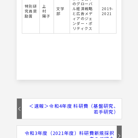
のグローバ
特別研
上
文学
ル経済戦略
2019-
究員奨
村
部
と広告メデ
2021
励賞
陽子
ィアのジェ
ンダー・ポ
リティクス
＜速報＞令和4年度 科研費（基盤研究、
若手研究）
令和3年度（2021年度）科研費新規採択