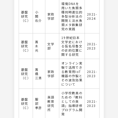
環境DNAを
用いた魚類多
基盤
小
種同時遺伝的
家政
2021-
研究
関
多型分析法の
学部
2024
（C）
右介
開発と淡水魚
類メタ群集研
究の実践
19世紀日本
基盤
髙
文学史におけ
文学
2021-
研究
木
る仮名垣魯文
部
2023
（C）
元
の史的位置に
関する研究
オンライン実
験で活用でき
基盤
髙
家政
る教育用IoT
2021-
研究
橋
学部
機器の作製と
2023
（C）
三男
その波及効果
について
小学校教員の
英語
ための「教科
基盤
服
教育
としての英
2021-
研究
部
研究
語」指導研修
2023
（C）
孝彦
所
プログラム開
発