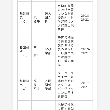
自律的な積
み上げ学習
基盤研
中
短大
につながる
2018-
究
尾
国文
授業内・外
2021
（Ｃ）
桂子
科
学習時のメ
タ認識出現
条件
子育て期後
の共働き家
族における
基盤研
中
家政
妻のキャリ
2019-
究
川
学部
ア形成と夫
2021
（Ｃ）
まり
の家庭役
割、勢力関
係
スーパーヴ
ァイザー養
基盤研
福
人間
成のための
2017-
究
島
関係
メタ・スー
2021
（C）
哲夫
学部
パーヴィジ
ョンに関す
る研究
地域活性化
に資する効