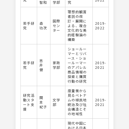
智和
学部
究
理想的観賞
者説の改
国際
訂・展開に
若手研
森
2019-
セン
よる、複合
究
功次
2022
ター
文化的な美
的経験論の
構築
ショールー
マーとリバ
ース・ショ
吉
若手研
家政
ールーマー
2019-
井
究
学部
のアパレル
2021
健
商品情報の
探索と購買
行動の研究
度量衡から
研究活
見るベトナ
関
動スタ
文学
ムの植民地
2019-
本
ート支
部
統治及び社
2021
紀子
援
会構造とそ
の地域性
現代中国に
おける日本