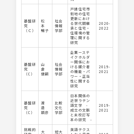
戸建住宅市
街地の住宅
更新におけ
基盤研
松
社会
る世代間継
2020-
究
本
情報
承と住宅・
2022
（Ｃ）
暢子
学部
住環境の管
理に関する
研究
企業ーステ
イクホルダ
ー関係にお
基盤研
山
社会
ける媒介者
2019-
究
倉
情報
の機能・パ
2021
（C）
健嗣
学部
ワー・正当
性に関する
研究
日本関係の
近世ラテン
基盤研
渡
比較
語文学 -
2019-
究
邉
文化
成立の文脈
2021
（C）
顕彦
学部
と未校訂写
本の研究 -
挑戦的
英語テクス
大
短大