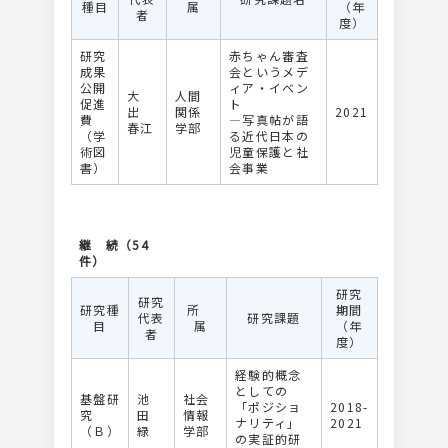
種目
属
（年
者
度）
研究
赤ちゃん審査
成果
会というメデ
公開
ィア・イベン
大
人間
促進
ト
出
関係
2021
費
―写真帖が語
春江
学部
（学
る近代日本の
術図
児童保護と社
書）
会事業
継 続（54
件）
研究
研究
研究種
所
期間
代表
研究課題
目
属
（年
者
度）
経験的概念
としての
基盤研
池
社会
「ポジショ
2018-
究
田
情報
ナリティ」
2021
（Ｂ）
緑
学部
の実証的研