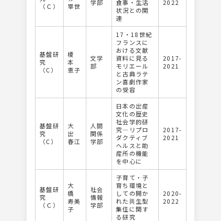
学部
食事・生活
2022
（Ｃ）
宰世
状況との関
連
17・18世紀
フランスに
おける文献
基盤研
榎
文学
資料に見る
2017-
究
本
部
モリエール
2021
（C）
恵子
と古典ラテ
ン喜劇作家
の受容
日本の出産
文化の歴史
社会学的研
基盤研
大
人間
究―リプロ
2017-
究
出
関係
ダクティブ
2021
（C）
春江
学部
ヘルスと助
産所の機能
を中心に
子育て・子
大
育ち環境と
基盤研
社会
橋
しての開か
2020-
究
情報
寿美
れた共生型
2022
（Ｃ）
学部
子
集住に関す
る研究