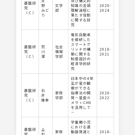
天
及び構文的
基盤研
野
文学
知識の言語
2020-
究
みど
部
理解過程に
2024
（Ｃ）
り
果たす役割
に関する研
究
電気自動車
を接続した
スマートグ
基盤研
荒
社会
リッドの構
2018-
究
川
情報
築に関する
2021
（Ｃ）
潔
学部
制度設計の
経済学的研
究
日本中の4年
生が星の観
察ができる
基盤研
石
家政
指導法の開
2020-
究
井
学部
発－星座カ
2022
（Ｃ）
雅幸
メラ i-CAN
を活用して
－
学童期小児
における運
基盤研
上
家政
動器発達と
2018-
究
杉