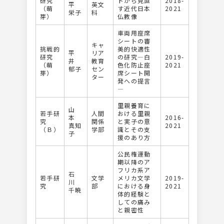
研究
トから見直
2018-
平
英文
（萌
す近代日本
2021
栄子
科
芽）
仏教像
車両用座席
シートの審
キャ
挑戦的
美的快適性
平
リア
研究
の研究―白
2019-
井
教育
（萌
色化防止座
2021
郁子
セン
芽）
席シート開
ター
発への提言
―
里親養育に
山
若手研
人間
おける里親
本
2016-
究
関係
と実子の意
真知
2021
（Ｂ）
学部
識とその支
子
援のあり方
公民権運動
期以降のア
フリカ系ア
石
若手研
文学
メリカ文学
2019-
川
究
部
における身
2021
千暁
体的経験と
しての痛み
と親密性