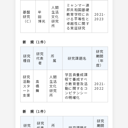
ミャンマー連
人間
邦共和国基礎
基盤
牟
生活
教育学校にお
2021-
研究
田
文化
ける平等性と
2023
（C）
博光
研究
卓越性に関す
所
る実証研究
新 規（1件）
研究
研究
研究
所
期間
代表
研究課題名
種目
属
（年
者
度）
学芸員養成課
研究
人間
程で養成すべ
活動
高
生活
き教育普及活
2021-
スタ
橋
文化
動に関するコ
2022
ート
舞
研究
ンピテンシー
支援
所
の明確化
新 規（1件）
研究
研究
研究
所
期間
代表
研究課題名