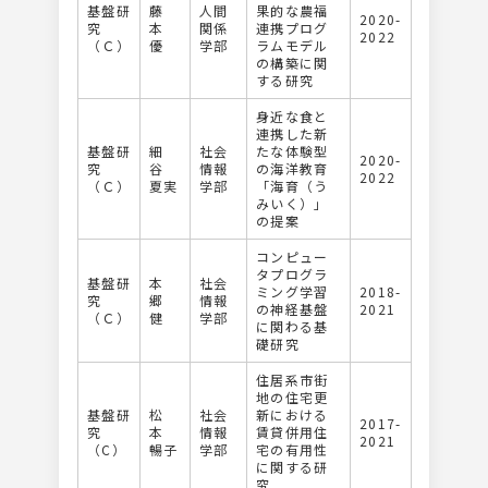
基盤研
藤
人間
果的な農福
2020-
究
本
関係
連携プログ
2022
（Ｃ）
優
学部
ラムモデル
の構築に関
する研究
身近な食と
連携した新
基盤研
細
社会
たな体験型
2020-
究
谷
情報
の海洋教育
2022
（Ｃ）
夏実
学部
「海育（う
みいく）」
の提案
コンピュー
タプログラ
基盤研
本
社会
ミング学習
2018-
究
郷
情報
の神経基盤
2021
（Ｃ）
健
学部
に関わる基
礎研究
住居系市街
地の住宅更
基盤研
松
社会
新における
2017-
究
本
情報
賃貸併用住
2021
（C）
暢子
学部
宅の有用性
に関する研
究