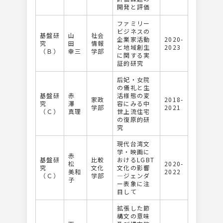
開発と評価
ファミリー
ビジネスの
基盤研
山
社会
企業家活動
2020-
究
田
情報
と地域創生
2023
（Ｂ）
幸三
学部
に関する実
証的研究
后妃・女院
の儀礼と生
基盤研
赤
活様態の変
家政
2018-
究
澤
容にみる中
学部
2021
（Ｃ）
真理
世上流住宅
の復原的研
究
現代台湾文
学・映画に
赤
基盤研
比較
おけるLGBT
松
2020-
究
文化
文化の影響
美和
2022
（Ｃ）
学部
―ジェンダ
子
ー表象に注
目して
拡張した節
構文の意味