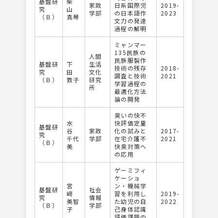
基盤研
柴
家政
日系国際児
2019-
究
山
学部
の日本語作
2023
（Ｂ）
真琴
文力の発達
過程の解明
ミャンマー
135民族の
人間
民族服製作
基盤研
下
生活
技術の残存
2018-
究
田
文化
調査と技術
2021
（Ｂ）
敦子
研究
学習過程の
所
最適化方法
論の開発
臭いの快不
水
快評価定量
基盤研
谷
家政
化の試みと
2017-
究
千代
学部
在宅介護不
2021
（Ｂ）
美
快臭対策へ
の応用
ゲーミフィ
ケーショ
宮
ン・機械学
基盤研
社会
﨑
習を利用し
2019-
究
情報
美智
た幼児の自
2022
（Ｂ）
学部
子
己身体認識
評価課題の