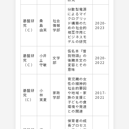
分散型電源
によるマイ
クログリッ
基盤研
桑
社会
ド構築のた
2020-
究
島
情報
めの社会的
2023
（Ｃ）
由芙
学部
相互作用と
ビジネスモ
デルの研究
仮名本『曽
基盤研
小井
我物語』の
文学
2020-
究
土
後期本文の
部
2022
（Ｃ）
守敏
変容とその
意味
育児期の女
性の精神的
社会的要因
基盤研
小
家政
や地域・家
2017-
究
林
学部
族の支援と
2021
（C）
実夏
子どもの食
環境や発達
との関連
保育者の成
長プロセス