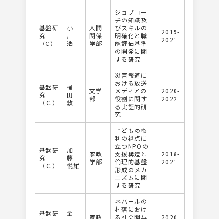
ジョブコー
チの知識及
基盤研
小
人間
びスキルの
2019-
究
川
関係
明確化と職
2021
（C）
浩
学部
能評価基準
の開発に関
する研究
災害報道に
おける放送
基盤研
桶
文学
メディアの
2020-
究
田
部
役割に関す
2022
（Ｃ）
敦
る実証的研
究
子どもの権
利の視点に
立つNPOの
基盤研
加
家政
支援構造と
2018-
究
藤
学部
倫理的基盤
2021
（Ｃ）
悦雄
形成のメカ
ニズムに関
する研究
ネパールの
村落におけ
基盤研
金
家政
る社会関与
2020-