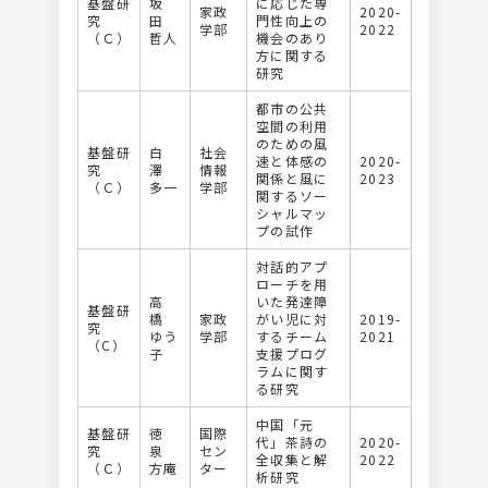
基盤研
坂
に応じた専
家政
2020-
究
田
門性向上の
学部
2022
（Ｃ）
哲人
機会のあり
方に関する
研究
都市の公共
空間の利用
のための風
基盤研
白
社会
速と体感の
2020-
究
澤
情報
関係と風に
2023
（Ｃ）
多一
学部
関するソー
シャルマッ
プの試作
対話的アプ
ローチを用
高
いた発達障
基盤研
橋
家政
がい児に対
2019-
究
ゆう
学部
するチーム
2021
（C）
子
支援プログ
ラムに関す
る研究
中国「元
基盤研
徳
国際
代」茶詩の
2020-
究
泉
セン
全収集と解
2022
（Ｃ）
方庵
ター
析研究