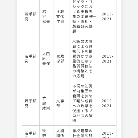
ドイツ・ゴ
シックにお
岩
比較
ける王権表
若手研
2019-
谷
文化
象の変遷――建
究
2021
秋美
学部
築・彫刻・
版画研究課
題
米飯類の冷
蔵による食
味低下を視
大田
若手研
家政
覚的かつ定
2019-
原
究
学部
量的に示す
2021
美保
品質評価法
の構築とそ
の応用
不況の知覚
が内集団の
範囲を狭め
竹
若手研
文学
て曖昧成員
2019-
部
究
部
への攻撃を
2021
成崇
促進するプ
ロセスの解
明
牧
人間
学校建築の
若手研
2019-
野
関係
社会学的研
究
2022