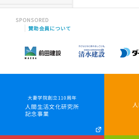
SPONSORED
賛助会員について
大妻学院創立110周年
人
人間生活文化研究所
記念事業