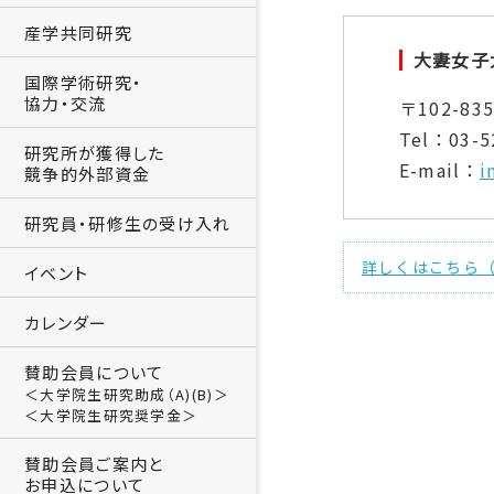
産学共同研究
大妻女子
国際学術研究・
協力・交流
〒102-8
Tel：03-5
研究所が獲得した
E-mail：
i
競争的外部資金
研究員・研修生の受け入れ
詳しくはこちら
イベント
カレンダー
賛助会員について
＜大学院生研究助成（A)(B)＞
＜大学院生研究奨学金＞
賛助会員ご案内と
お申込について