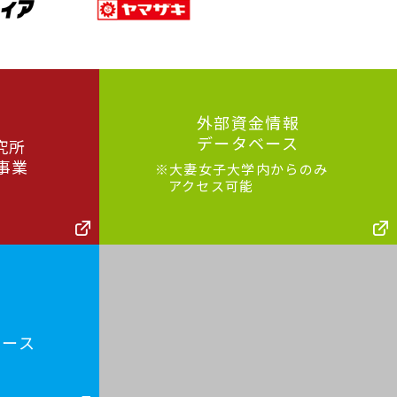
外部資金情報
データベース
究所
事業
※大妻女子大学内からのみ
アクセス可能
・
ベース