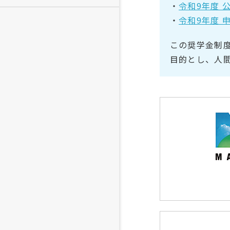
・
令和9年度 公
・
令和9年度 申
この奨学金制
目的とし、人