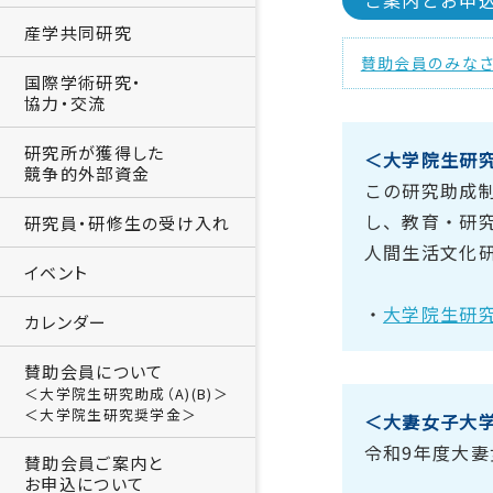
ご案内とお申込
産学共同研究
賛助会員のみなさ
国際学術研究・
協力・交流
研究所が獲得した
＜大学院生研究
競争的外部資金
この研究助成
し、教育・研
研究員・研修生の受け入れ
人間生活文化
イベント
・
大学院生研究
カレンダー
賛助会員について
＜大学院生研究助成（A)(B)＞
＜大学院生研究奨学金＞
＜大妻女子大
令和9年度大
賛助会員ご案内と
お申込について