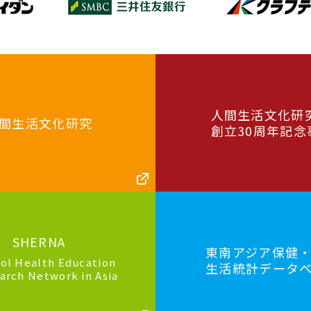
人間生活文化研
間生活文化研究
創立30周年記念
SHERNA
東南アジア保健
ol Health Education
生活統計データ
arch Network in Asia