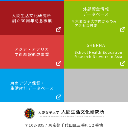
外部資金情報
データベース
人間生活文化研究所
創立30周年記念事業
※大妻女子大学内からのみ
アクセス可能
SHERNA
アジア・アフリカ
School Health Education
学術基盤形成事業
Research Network in Asia
東南アジア保健・
生活統計データベース
〒102-8357 東京都千代田区三番町12 番地