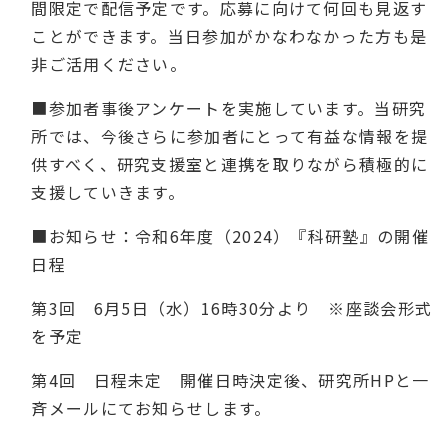
間限定で配信予定です。応募に向けて何回も見返す
ことができます。当日参加がかなわなかった方も是
非ご活用ください。
■参加者事後アンケートを実施しています。当研究
所では、今後さらに参加者にとって有益な情報を提
供すべく、研究支援室と連携を取りながら積極的に
支援していきます。
■お知らせ：令和
6
年度（
2024
）『科研塾』の開催
日程
第
3
回
6
月
5
日（水）
16
時
30
分より ※座談会形式
を予定
第
4
回 日程未定 開催日時決定後、研究所
HP
と一
斉メールにてお知らせします。