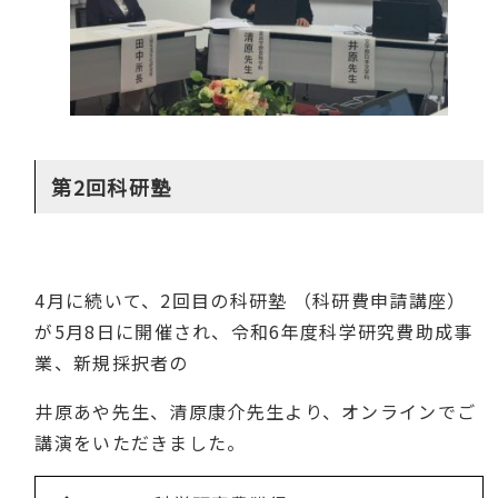
第2回科研塾
4
月に続いて、
2
回目の科研塾 （科研費申請講座）
が
5
月
8
日に開催され、令和
6
年度科学研究費助成事
業、新規採択者の
井原あや先生、清原康介先生より、オンラインでご
講演をいただきました。