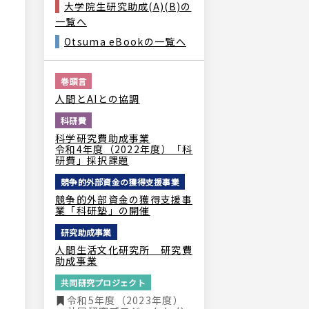
大学院生研究助成(A)(B)の
一覧へ
Otsuma eBookの一覧へ
巻頭言
人間とAIとの協調
科研費
科学研究費助成事業
令和4年度（2022年度）「科
研費」採択課題
競争的外部資金の獲得支援事業
競争的外部資金の獲得支援事
業「科研塾」の開催
研究助成事業
人間生活文化研究所 研究費
助成事業
共同研究プロジェクト
令和5年度（2023年度）