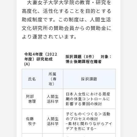
大妻女子大学大学院の教育・研究を
高度化、活性化することを目的とする
助成制度です。この制度は、人間生活
文化研究所の賛助会員からの賛助金に
より運営されています。
令和4年度（2022
採択課題（8件） 対象：
年度）研究助成
博士後期課程在籍者
(A)
所属
氏名
（専
採択課題
攻）
日本人女性における周産
阿部
人間生
期の体重コントロールに
惠理
活科学
影響する要因の検討
子どもの＜つくる＞活動
佐藤
人間生
のプロセスの検討
牧子
活科学
−素材と関わりながらアイ
デアを形にする−