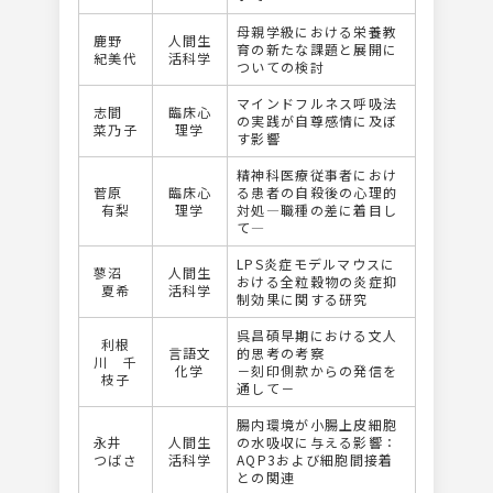
母親学級における栄養教
鹿野
人間生
育の新たな課題と展開に
紀美代
活科学
ついての検討
マインドフルネス呼吸法
志間
臨床心
の実践が自尊感情に及ぼ
菜乃子
理学
す影響
精神科医療従事者におけ
菅原
臨床心
る患者の自殺後の心理的
有梨
理学
対処―職種の差に着目し
て―
LPS炎症モデルマウスに
蓼沼
人間生
おける全粒穀物の炎症抑
夏希
活科学
制効果に関する研究
呉昌碩早期における文人
利根
言語文
的思考の考察
川 千
化学
－刻印側款からの発信を
枝子
通して－
腸内環境が小腸上皮細胞
永井
人間生
の水吸収に与える影響：
つばさ
活科学
AQP3および細胞間接着
との関連