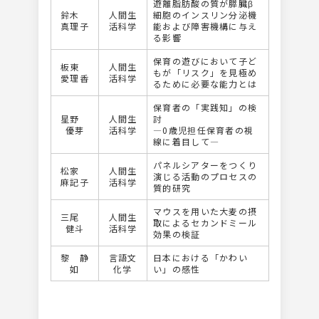
遊離脂肪酸の質が膵臓β
鈴木
人間生
細胞のインスリン分泌機
真理子
活科学
能および障害機構に与え
る影響
保育の遊びにおいて子ど
板東
人間生
もが「リスク」を見極め
愛理香
活科学
るために必要な能力とは
保育者の「実践知」の検
星野
人間生
討
優芽
活科学
―0歳児担任保育者の視
線に着目して―
パネルシアターをつくり
松家
人間生
演じる活動のプロセスの
麻記子
活科学
質的研究
マウスを用いた大麦の摂
三尾
人間生
取によるセカンドミール
健斗
活科学
効果の検証
黎 静
言語文
日本における「かわい
如
化学
い」の感性