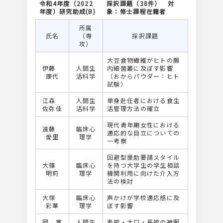
令和4年度（2022
採択課題（38件） 対
年度）研究助成(B)
象：修士課程在籍者
所属
氏名
（専
採択課題
攻）
大豆食物繊維がヒトの腸
伊藤
人間生
内細菌叢に及ぼす影響
康代
活科学
（おからパウダー：ヒト
試験）
江森
人間生
単身赴任者における食生
佐弥佳
活科学
活管理方法の確立
現代青年期女性における
遠藤
臨床心
適応的な自立についての
愛里
理学
一考察
回避型援助要請スタイル
大篠
臨床心
を持つ大学生の学生相談
明莉
理学
機関利用に向けた介入方
法の検討
大塚
臨床心
声かけが学校適応感に及
彩華
理学
ぼす影響
岡 寛
人間生
表袴・大口・長袴の被服