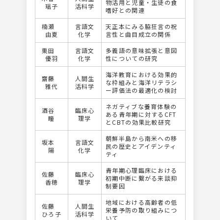
物活用と児童・生徒の食
瑶子
活科学
嗜好との関連
楠瀬
言語文
天正本にみる脇狂言の祝
由夏
化学
言性と曲目成立の関係
栗田
言語文
多義語の意味拡張と意図
優羽
化学
性についての研究
海洋教育における効果的
齋藤
人間生
な枠組みと海洋リテラシ
雅代
活科学
ー評価法の最適化の検討
ネガティブな養育体験の
酒谷
臨床心
ある青年期に対するCFT
瞳
理学
とCBTの効果比較研究
朝鮮半島から南米への移
坂本
言語文
民の歴史とアイデンティ
陽
化学
ティ
青年期心理臨床における
佐藤
臨床心
初期中断に繋がる来談抑
香穂
理学
制要因
地域における高齢者の低
佐藤
人間生
栄養予防の取り組みにつ
ひろ子
活科学
いて