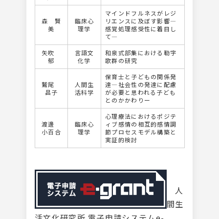
マインドフルネスがレジ
森 賢
臨床心
リエンスに及ぼす影響―
美
理学
感覚処理感受性に着目し
て―
矢吹
言語文
和泉式部集における勒字
郁
化学
歌群の研究
保育士と子どもの関係発
鷲尾
人間生
達―社会性の発達に配慮
昌子
活科学
が必要と思われる子ども
とのかかわりー
心理療法におけるポジテ
渡邊
臨床心
ィブ感情の相互的感情調
小百合
理学
節プロセスモデル構築と
実証的検討
人
間生
活文化研究所 電子申請システムe-