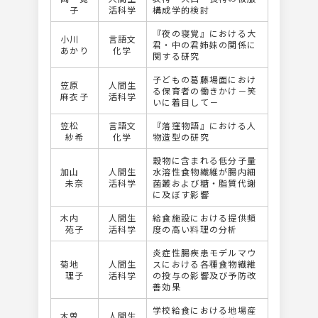
子
活科学
構成学的検討
『夜の寝覚』における大
小川
言語文
君・中の君姉妹の関係に
あかり
化学
関する研究
子どもの葛藤場面におけ
笠原
人間生
る保育者の働きかけ－笑
麻衣子
活科学
いに着目して－
笠松
言語文
『落窪物語』における人
紗希
化学
物造型の研究
穀物に含まれる低分子量
加山
人間生
水溶性食物繊維が腸内細
未奈
活科学
菌叢および糖・脂質代謝
に及ぼす影響
木内
人間生
給食施設における提供頻
苑子
活科学
度の高い料理の分析
炎症性腸疾患モデルマウ
菊地
人間生
スにおける各種食物繊維
理子
活科学
の投与の影響及び予防改
善効果
学校給食における地場産
木曽
人間生