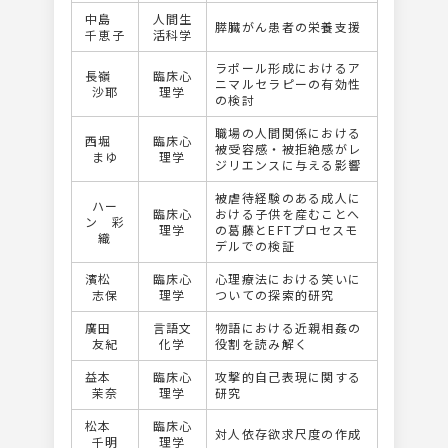
中島
人間生
膵臓がん患者の栄養支援
千恵子
活科学
ラポール形成におけるア
長嶺
臨床心
ニマルセラピーの有効性
沙耶
理学
の検討
職場の人間関係における
西堀
臨床心
被受容感・被拒絶感がレ
まゆ
理学
ジリエンスに与える影響
被虐待経験のある成人に
ハー
臨床心
おける子供を産むことへ
ン 彩
理学
の葛藤とEFTプロセスモ
織
デルでの検証
濱松
臨床心
心理療法における笑いに
志保
理学
ついての探索的研究
廣田
言語文
物語における近親相姦の
友紀
化学
役割を読み解く
益本
臨床心
攻撃的自己表現に関する
茉奈
理学
研究
松本
臨床心
対人依存欲求尺度の作成
千明
理学