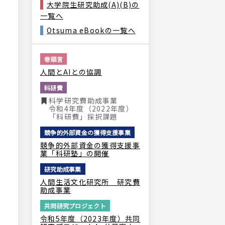
大学院生研究助成(A)(B)の
一覧へ
Otsuma eBookの一覧へ
巻頭言
人間とAIとの協調
科研費
科学研究費助成事業
令和4年度（2022年度）
「科研費」採択課題
競争的外部資金の獲得支援事業
競争的外部資金の獲得支援事
業「科研塾」の開催
研究助成事業
人間生活文化研究所 研究費
助成事業
共同研究プロジェクト
令和5年度（2023年度）共同