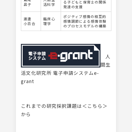
る子どもと保育士の関係
昌子
活科学
発達の支援
ポジティブ感情の相互的
渡邊
臨床心
感情調節による感情体験
小百合
理学
のプロセスモデルの構築
人
間生
活文化研究所 電子申請システムe-
grant
これまでの研究採択課題は
＜こちら＞
から