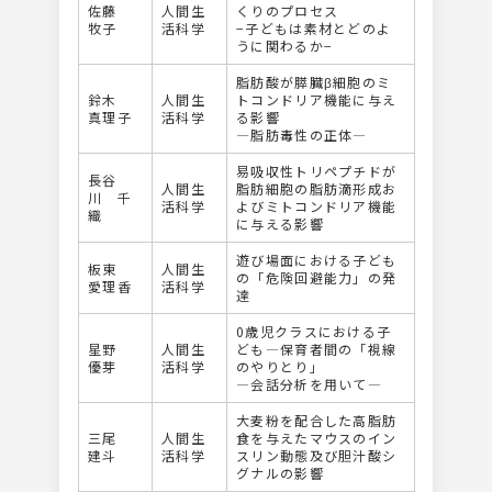
佐藤
人間生
くりのプロセス
牧子
活科学
−子どもは素材とどのよ
うに関わるか−
脂肪酸が膵臓β細胞のミ
鈴木
人間生
トコンドリア機能に与え
真理子
活科学
る影響
―脂肪毒性の正体―
易吸収性トリペプチドが
長谷
人間生
脂肪細胞の脂肪滴形成お
川 千
活科学
よびミトコンドリア機能
織
に与える影響
遊び場面における子ども
板東
人間生
の「危険回避能力」の発
愛理香
活科学
達
0歳児クラスにおける子
星野
人間生
ども―保育者間の「視線
優芽
活科学
のやりとり」
―会話分析を用いて―
大麦粉を配合した高脂肪
三尾
人間生
食を与えたマウスのイン
建斗
活科学
スリン動態及び胆汁酸シ
グナルの影響