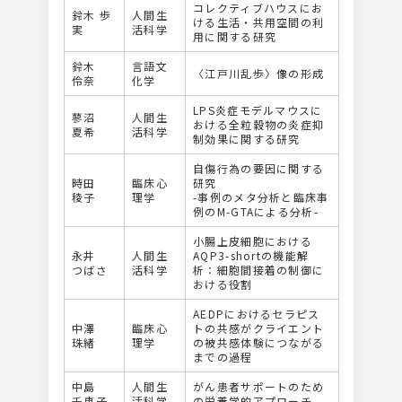
コレクティブハウスにお
鈴木 歩
人間生
ける生活・共用空間の利
実
活科学
用に関する研究
鈴木
言語文
〈江戸川乱歩〉像の形成
伶奈
化学
LPS炎症モデルマウスに
蓼沼
人間生
おける全粒穀物の炎症抑
夏希
活科学
制効果に関する研究
自傷行為の要因に関する
時田
臨床心
研究
稜子
理学
-事例のメタ分析と臨床事
例のM-GTAによる分析-
小腸上皮細胞における
永井
人間生
AQP3-shortの機能解
つばさ
活科学
析：細胞間接着の制御に
おける役割
AEDPにおけるセラピス
中澤
臨床心
トの共感がクライエント
珠緒
理学
の被共感体験につながる
までの過程
中島
人間生
がん患者サポートのため
千恵子
活科学
の栄養学的アプローチ