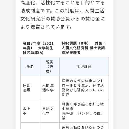
高度化、活性化することを目的とする
助成制度です。この制度は、人間生活
文化研究所の賛助会員からの賛助金に
より運営されています。
令和3年度（2021
採択課題（8件） 対象：
年度） 大学院生
人間文化研究科 博士後期
研究助成(A)
課程在籍者
所属
氏名
（専
採択課題
攻）
産後の女性の体重コント
阿部
人間生
ロールと食生活、身体活
惠理
活科学
動及び心理的ストレスの
関連
戦後に呼び起こされる戦
坂上
言語文
中意識
幸
化学
――太宰治「パンドラの匣」
論
造形活動におけるものづ