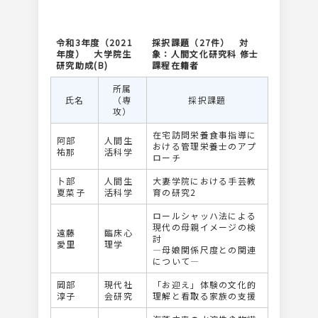
令和3年度（2021
採択課題（27件） 対
年度） 大学院生
象：人間文化研究科 修士
研究助成(B)
課程在籍者
所属
氏名
（専
採択課題
攻）
在宅訪問栄養食事指導に
阿部
人間生
おける管理栄養士のアプ
祐那
活科学
ローチ
卜部
人間生
大妻学院における手芸教
夏菜子
活科学
育の研究2
ロールシャッハ法による
現代の母親イメージの検
遠藤
臨床心
討
愛里
理学
―母娘関係尺度との関連
について―
岡部
現代社
「お迎え」体験の文化的
淳子
会研究
理解と看取る家族の支援