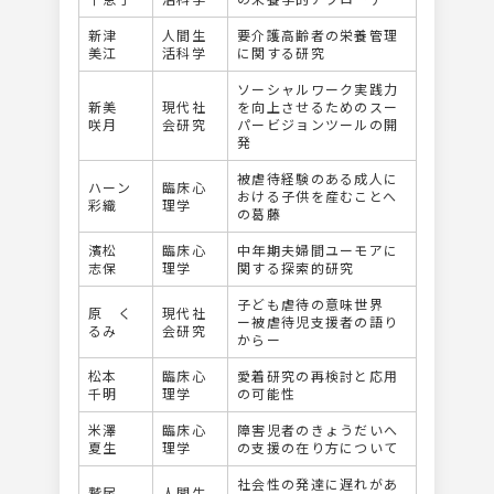
新津
人間生
要介護高齢者の栄養管理
美江
活科学
に関する研究
ソーシャルワーク実践力
新美
現代社
を向上させるためのスー
咲月
会研究
パービジョンツールの開
発
被虐待経験のある成人に
ハーン
臨床心
おける子供を産むことへ
彩織
理学
の葛藤
濱松
臨床心
中年期夫婦間ユーモアに
志保
理学
関する探索的研究
子ども虐待の意味世界
原 く
現代社
ー被虐待児支援者の語り
るみ
会研究
からー
松本
臨床心
愛着研究の再検討と応用
千明
理学
の可能性
米澤
臨床心
障害児者のきょうだいへ
夏生
理学
の支援の在り方について
社会性の発達に遅れがあ
鷲尾
人間生