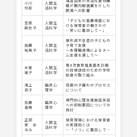
海藻由来の水溶性食物繊
小川
人間生
維が腸内細菌叢を介した
怜菜
活科学
肥満への影響
「子どもの葛藤場面にお
笠原
人間生
ける保育者の働きかけ
麻衣子
活科学
―笑いに着目して－」
骨形成不全症の子どもの
加藤
人間生
子育て支援
裕美子
活科学
～多種職連携によるチー
ム支援を通して～
第4次食育推進基本計画
木曽
人間生
の目標達成のための学校
瑶子
活科学
給食の取り組み
鴻上
臨床心
母親の子離れのプロセス
亮子
理学
について
専門的心理支援施設来談
佐藤
臨床心
への抑制要因についての
香穂
理学
検討
正部
保育現場における保育者
人間生
家 あ
の実践知とは
活科学
ゆみ
―「ノリ」に着目して―