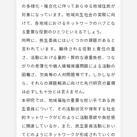
の多様化・複合化に伴ってあらゆる地域住民が
対象になっています。地域共生社会の実現に向
けて、各地域におけるネットワークのハブとな
る重要な役割のひとつといえるでしょう。
同時に、民生委員にはいくつかの課題があると
言われています。期待される役割と責任の重
さ、活動における量的・質的な過重負担、つな
がりの希薄化や個人情報保護問題による活動の
困難さ、欠員等の人材問題等です。しかしなが
ら、それらの課題解消に向けた先行研究の蓄積
は必ずしも十分とは言えません。
本研究では、地域福祉の重要な担い手である民
生委員について、その活動状況や保有する社会
的ネットワークがどのように活動意欲や負担感
に関連しているか、また、民生委員活動におい
てどのようにネットワークが形成されていくの