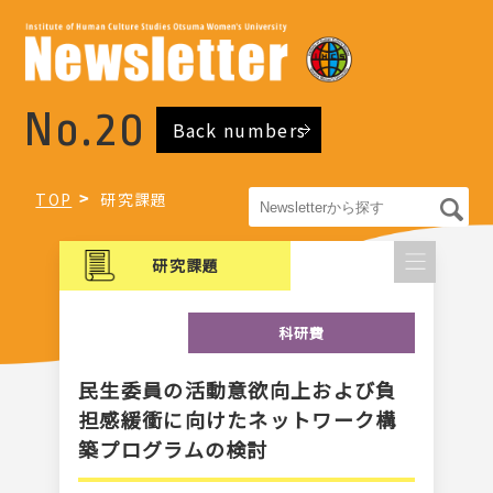
No.20
Back numbers
TOP
研究課題
研究課題
科研費
⺠⽣委員の活動意欲向上および負
担感緩衝に向けたネットワーク構
築プログラムの検討